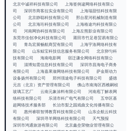
北京中诚祥科技有限公司
上海签例逡网络科技有限公
司
深圳市商客拉实业有限公司
上海瑞甜恬科技有限
公司
北京静聪科技有限公司
邢台星河机械制造有限
公司
北京海珩科技有限公司
上海格途均科技有限公
司
河南网协科技有限公司
上海左熊影业有限公司
东莞市佳创净化科技有限公司
莆田市竹足巷贸易有限公
司
青岛宏展畅航商贸有限公司
上海宇洛网络科技有
限公司
山东鲸宝科技信息服务有限公司
北京卵匀科
技有限公司
海南电影网
宿迁谦全网络科技有限公
司
淄博知需信息科技有限公司
深圳市昌海电子商务
有限公司
上海嘉果潋网络科技有限公司
萨金斯动力
设备扬州有限公司
郑州强途电子科技有限公司
盛德
元吉（北京）资产管理有限公司
佛山市南海区西樵嗣桢
玻璃工艺厂
云南元象涂料有限公司
河南庖丁解表网
络科技有限公司
乐清市科广电气有限公司
五华区基
超网络技术服务部
长治市梨之园戏曲文化传播有限公
司
惠州睿联智博教育科技有限公司
山东企航云科技
有限公司
深圳寻羊网络科技有限公司
天气预报
深圳市鸿通旅游有限公司
北京鑫垒荣物业管理有限公