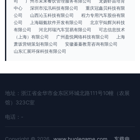
司
广州市未来餐饮管理服务有限公司
龙扬虾苗培育
中心
深圳市泓汛科技有限公司
重庆冠鑫贝科技有限
公司
山西沁玉科技有限公司
程力专用汽车股份有限
公司
上海颛氨软件开发有限公司
北京宇灿辉兴科技
有限公司
河北邦瑞汽车贸易有限公司
可志信息技术
（上海）有限公司
广州盈悦网络科技有限公司
上海
萧坂营销策划有限公司
安徽蓁蓁教育咨询有限公司
山东汇展环保科技有限公司
地址：浙江省金华市金东区环城北路111号10幢（农展
馆）323C室
电话：-
Copyright © 2026
www.huolegame.com
车载电